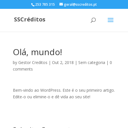
253 785 315
geral@sscreditos.pt
SSCréditos
Olá, mundo!
by
Gestor Creditos
|
Out 2, 2018
|
Sem categoria
|
0
comments
Bem-vindo ao WordPress. Este é o seu primeiro artigo.
Edite-o ou elimine-o e dê vida ao seu site!