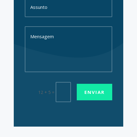
ENVIAR
12 + 5
=