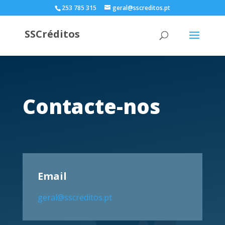
253 785 315
geral@sscreditos.pt
SSCréditos
Contacte-nos
Email
geral@sscreditos.pt