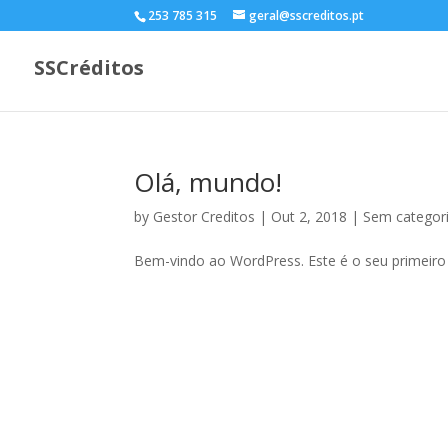
253 785 315
geral@sscreditos.pt
SSCréditos
Olá, mundo!
by
Gestor Creditos
|
Out 2, 2018
|
Sem categor
Bem-vindo ao WordPress. Este é o seu primeiro ar